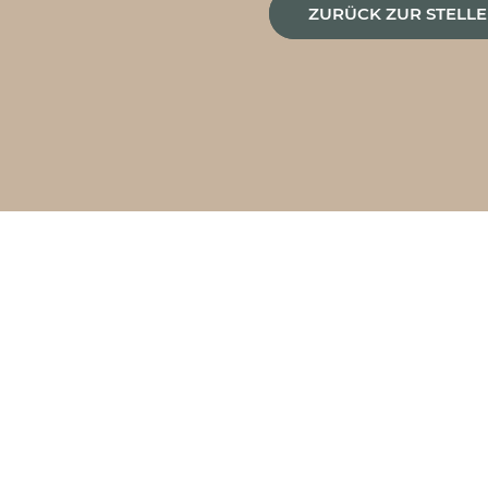
e
ZURÜCK ZUR STELL
: