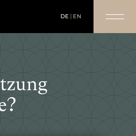
DE
EN
etzung
e?