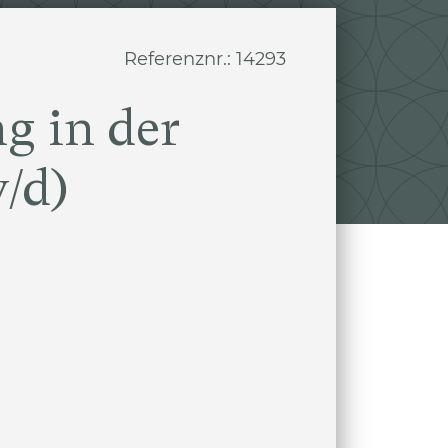
Referenznr.: 14293
g in der
/d)