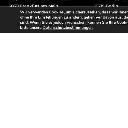
60311 Frankfurt am Main
10719 Berlin
Wir verwenden Cookies, um sicherzustellen, dass wir Ihnen
+49 69 9 2020 85-10
+49 30 290 4784 
ohne Ihre Einstellungen zu ändern, gehen wir davon aus, d
sind. Wenn Sie es jedoch wünschen, können Sie Ihre
Cooki
tnok
a@tka
-setr
urcer
nemti
moc.t
tnok
a@tka
-setr
bitte unsere
Datenschutzbestimmungen
.
artes-recruitment.com
artes-recruitme
Über uns
Personalvermittlung
Blog
Asset Management
Spezialisierung
Finanzbuchhaltung
Für Unternehmen
Geschäftsführer
Für Kandidaten
Projektmanagement
Stellenangebote
Property
Management
Kontakt
Syndikusanwalt
Impressum
Vermietungsmanag.
Datenschutz
© Copyright ARTES Recruitment GmbH