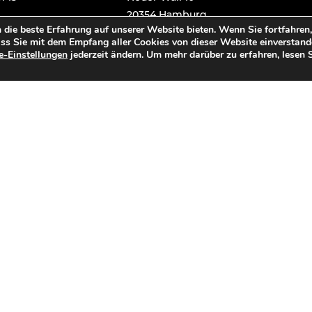
20354 Hamburg
 die beste Erfahrung auf unserer Website bieten. Wenn Sie fortfahren,
11
+49 40 572 90 494
ass Sie mit dem Empfang aller Cookies von dieser Website einverstan
e-Einstellungen
jederzeit ändern. Um mehr darüber zu erfahren, lesen 
urcer
nemti
moc.t
tnok
a@tka
-setr
urcer
nemti
moc.t
nt.com
artes-recruitment.com