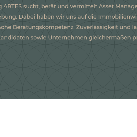
g ARTES sucht, berät und vermittelt Asset Manag
ung. Dabei haben wir uns auf die Immobilienwirts
 hohe Beratungskompetenz, Zuverlässigkeit und la
Kandidaten sowie Unternehmen gleichermaßen pro