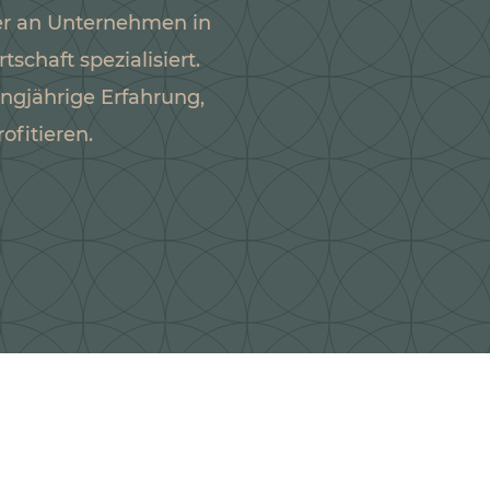
er an Unternehmen in
chaft spezialisiert.
ngjährige Erfahrung,
fitieren.