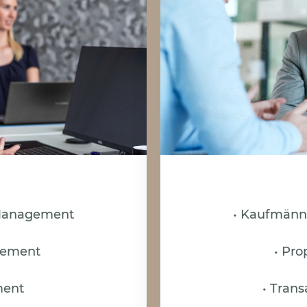
 Management
• Kaufmänn
gement
• Pr
ment
• Tran