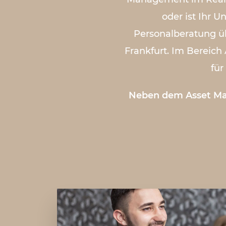
oder ist Ihr 
Personalberatung ü
Frankfurt. Im Bereich
für
Neben dem Asset Man