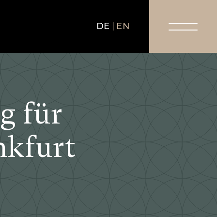
DE
EN
g für
nkfurt