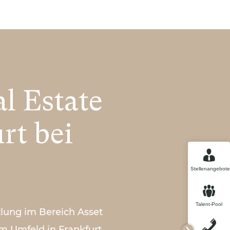
l Estate
rt bei
Stellenangebote
Talent-Pool
lung im Bereich Asset
m Umfeld in Frankfurt