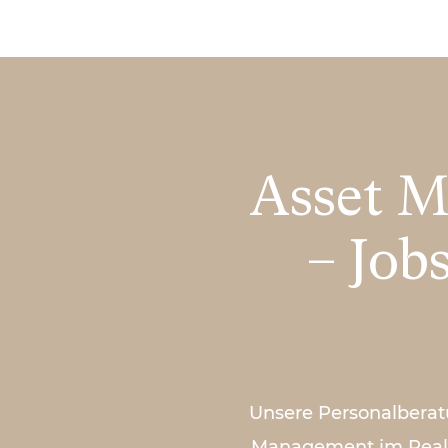
Asset M
– Job
Unsere Personalberat
Management im Real E