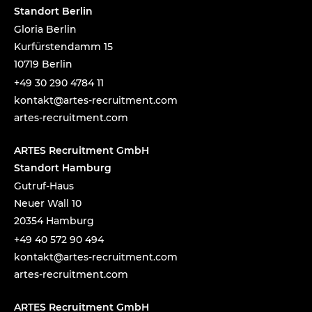
Standort Berlin
Gloria Berlin
Kurfürstendamm 15
10719 Berlin
+49 30 290 4784 11
tnok
a@tka
-setr
urcer
nemti
moc.t
artes-recruitment.com
ARTES Recruitment GmbH
Standort Hamburg
Gutruf-Haus
Neuer Wall 10
20354 Hamburg
+49 40 572 90 494
tnok
a@tka
-setr
urcer
nemti
moc.t
artes-recruitment.com
ARTES Recruitment GmbH