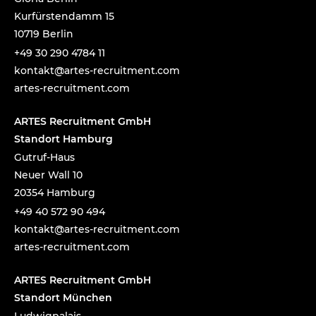
Kurfürstendamm 15
10719 Berlin
+49 30 290 4784 11
tnok
a@tka
-setr
urcer
nemti
moc.t
artes-recruitment.com
ARTES Recruitment GmbH
Standort Hamburg
Gutruf-Haus
Neuer Wall 10
20354 Hamburg
+49 40 572 90 494
tnok
a@tka
-setr
urcer
nemti
moc.t
artes-recruitment.com
ARTES Recruitment GmbH
Standort München
Ludwigpalais