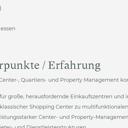
)
essen
punkte / Erfahrung
 Center-, Quartiers- und Property Management k
ür große, herausfordernde Einkaufszentren und i
 klassischer Shopping Center zu multifunktional
eistungsstarker Center- und Property-Manageme
eter- und Dienstleisterstrukturen