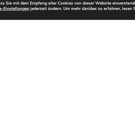
11
+49 40 572 90 494
ass Sie mit dem Empfang aller Cookies von dieser Website einverstan
e-Einstellungen
jederzeit ändern. Um mehr darüber zu erfahren, lesen 
urcer
nemti
moc.t
tnok
a@tka
-setr
urcer
nemti
moc.t
nt.com
artes-recruitment.com