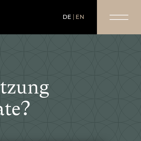
DE
EN
etzung
ate?