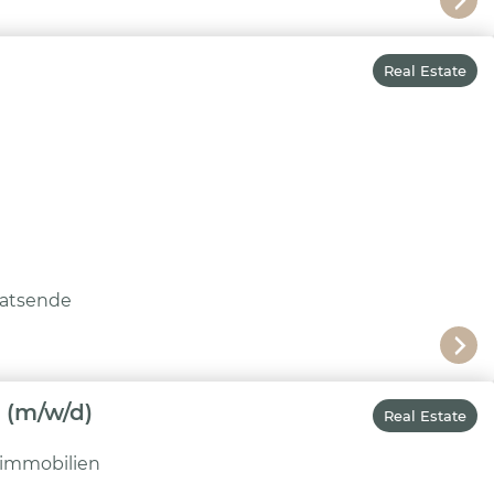
Real Estate
atsende
 (m/w/d)
Real Estate
nimmobilien