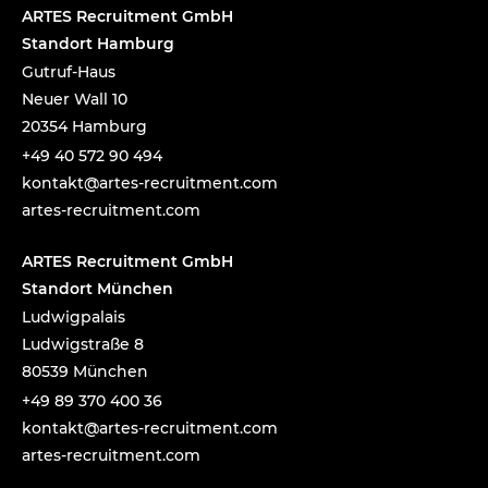
ARTES Recruitment GmbH
Standort Hamburg
Gutruf-Haus
Neuer Wall 10
20354 Hamburg
+49 40 572 90 494
tnok
a@tka
-setr
urcer
nemti
moc.t
artes-recruitment.com
ARTES Recruitment GmbH
Standort München
Ludwigpalais
Ludwigstraße 8
80539 München
+49 89 370 400 36
tnok
a@tka
-setr
urcer
nemti
moc.t
artes-recruitment.com