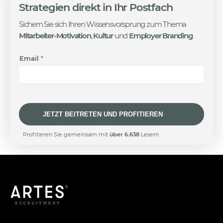
Strategien
direkt in Ihr Postfach
Sichern Sie sich Ihren Wissensvorsprung zum Thema
Mitarbeiter-Motivation
,
Kultur
und
Employer Branding
E
Email
*
m
a
i
l
E
m
JETZT BEITRETEN UND PROFITIEREN
a
i
A
Profitieren Sie gemeinsam mit
über 6.638
Lesern
l
l
E
t
m
e
a
r
i
n
l
a
t
i
v