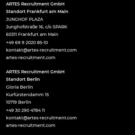
e
ARTES Recruitment GmbH
:
Standort Frankfurt am Main
JUNGHOF PLAZA
Junghofstraße 16, c/o SPARK
60311 Frankfurt am Main
+49 69 9 2020 85-10
tnok
a@tka
-setr
urcer
nemti
moc.t
artes-recruitment.com
ARTES Recruitment GmbH
Standort Berlin
Gloria Berlin
Kurfürstendamm 15
10719 Berlin
+49 30 290 4784 11
tnok
a@tka
-setr
urcer
nemti
moc.t
artes-recruitment.com