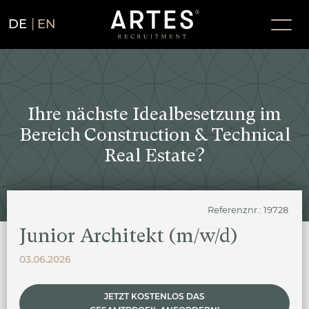
DE
EN
Ihre nächste Idealbesetzung im
Bereich Construction & Technical
Real Estate?
Referenznr.: 19728
Junior Architekt (m/w/d)
03.06.2026
JETZT KOSTENLOS DAS