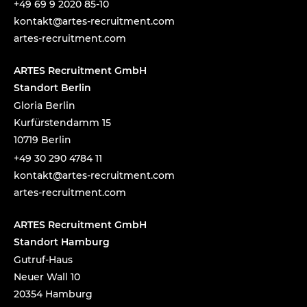
+49 69 9 2020 85-10
tnok
a@tka
-setr
urcer
nemti
moc.t
artes-recruitment.com
ARTES Recruitment GmbH
Standort Berlin
Gloria Berlin
Kurfürstendamm 15
10719 Berlin
+49 30 290 4784 11
tnok
a@tka
-setr
urcer
nemti
moc.t
artes-recruitment.com
ARTES Recruitment GmbH
Standort Hamburg
Gutruf-Haus
Neuer Wall 10
20354 Hamburg