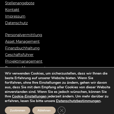
Stellenangebote
Kontakt
Impressum
Datenschutz
Personalvermittlung
Asset Management
Finanzbuchhaltung
Geschäftsführer
Projektmanagement
Property Management
Wir verwenden Cookies, um sicherzustellen, dass wir Ihnen die
Syndikusanwalt
beste Erfahrung auf unserer Website bieten. Wenn Sie
Vermietungsmanag.
fortfahren, ohne Ihre Einstellungen zu ändern, gehen wir davon
aus, dass Sie mit dem Empfang aller Cookies von dieser Website
einverstanden sind. Wenn Sie es jedoch wünschen, können Sie
Ihre
Cookie-Einstellungen
jederzeit ändern. Um mehr darüber zu
erfahren, lesen Sie bitte unsere
Datenschutzbestimmungen
.
© Copyright ARTES Recruitment GmbH
Website: mad.Design GmbH |
maddesign.media
GDPR Cookie-Banner schließen
Zustimmen
Ablehnen