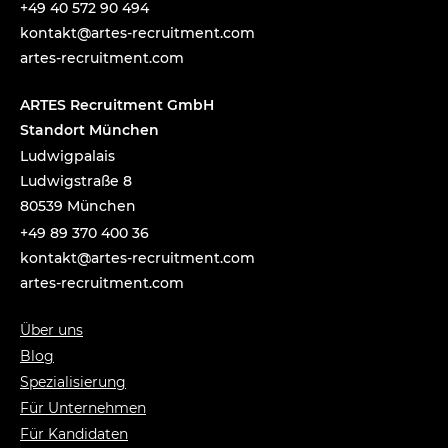
+49 40 572 90 494
tnok
a@tka
-setr
urcer
nemti
moc.t
artes-recruitment.com
ARTES Recruitment GmbH
Standort München
Ludwigpalais
Ludwigstraße 8
80539 München
+49 89 370 400 36
tnok
a@tka
-setr
urcer
nemti
moc.t
artes-recruitment.com
Über uns
Blog
Spezialisierung
Für Unternehmen
Für Kandidaten