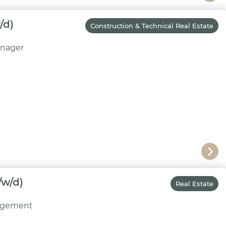
/d)
Construction & Technical Real Estate
anager
/w/d)
Real Estate
nagement