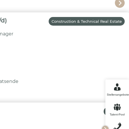
/d)
Construction & Technical Real Estate
anager
atsende
Stellenangebote
Finance
Talent-Pool