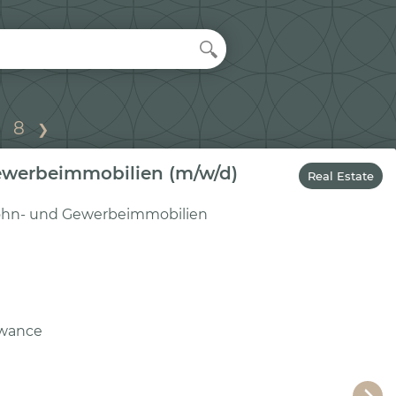
…
8
❯
Gewerbeimmobilien (m/w/d)
Real Estate
Wohn- und Gewerbeimmobilien
owance