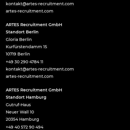
tnok
a@tka
-setr
urcer
nemti
moc.t
artes-recruitment.com
ARTES Recruitment GmbH
Standort Berlin
Gloria Berlin
Kurfürstendamm 15
10719 Berlin
+49 30 290 4784 11
tnok
a@tka
-setr
urcer
nemti
moc.t
artes-recruitment.com
ARTES Recruitment GmbH
Standort Hamburg
Gutruf-Haus
Neuer Wall 10
20354 Hamburg
+49 40 572 90 494