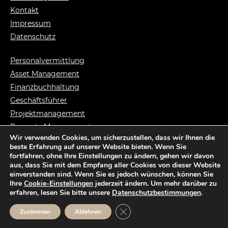
Kontakt
Impressum
Datenschutz
Personalvermittlung
Asset Management
Finanzbuchhaltung
Geschäftsführer
Projektmanagement
Property Management
Wir verwenden Cookies, um sicherzustellen, dass wir Ihnen die
Syndikusanwalt
beste Erfahrung auf unserer Website bieten. Wenn Sie
Vermietungsmanag.
fortfahren, ohne Ihre Einstellungen zu ändern, gehen wir davon
aus, dass Sie mit dem Empfang aller Cookies von dieser Website
einverstanden sind. Wenn Sie es jedoch wünschen, können Sie
Ihre
Cookie-Einstellungen
jederzeit ändern. Um mehr darüber zu
erfahren, lesen Sie bitte unsere
Datenschutzbestimmungen
.
© Copyright ARTES Recruitment GmbH
Website: mad.Design GmbH |
maddesign.media
GDPR Cookie-Banner schließen
Zustimmen
Ablehnen