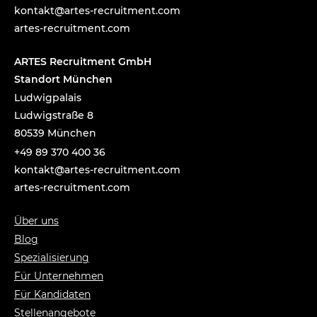
tnok
a@tka
-setr
urcer
nemti
moc.t
artes-recruitment.com
ARTES Recruitment GmbH
Standort München
Ludwigpalais
Ludwigstraße 8
80539 München
+49 89 370 400 36
tnok
a@tka
-setr
urcer
nemti
moc.t
artes-recruitment.com
Über uns
Blog
Spezialisierung
Für Unternehmen
Für Kandidaten
Stellenangebote