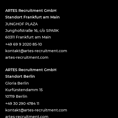
ARTES Recruitment GmbH
Standort Frankfurt am Main
JUNGHOF PLAZA
Junghofstraße 16, c/o SPARK
60311 Frankfurt am Main
+49 69 9 2020 85-10
tnok
a@tka
-setr
urcer
nemti
moc.t
artes-recruitment.com
ARTES Recruitment GmbH
Standort Berlin
Gloria Berlin
Kurfürstendamm 15
10719 Berlin
+49 30 290 4784 11
tnok
a@tka
-setr
urcer
nemti
moc.t
artes-recruitment.com