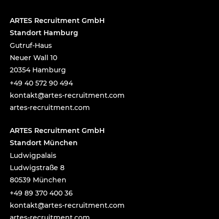
ARTES Recruitment GmbH
Standort Hamburg
Gutruf-Haus
Neuer Wall 10
20354 Hamburg
+49 40 572 90 494
tnok
a@tka
-setr
urcer
nemti
moc.t
artes-recruitment.com
ARTES Recruitment GmbH
Standort München
Ludwigpalais
Ludwigstraße 8
80539 München
+49 89 370 400 36
tnok
a@tka
-setr
urcer
nemti
moc.t
artes-recruitment.com