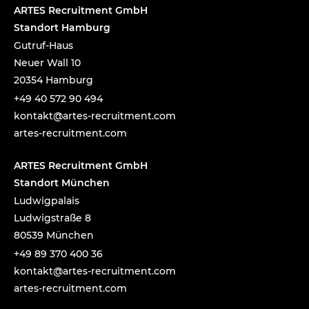
ARTES Recruitment GmbH
Standort Hamburg
Gutruf-Haus
Neuer Wall 10
20354 Hamburg
+49 40 572 90 494
tnok
a@tka
-setr
urcer
nemti
moc.t
artes-recruitment.com
ARTES Recruitment GmbH
Standort München
Ludwigpalais
Ludwigstraße 8
80539 München
+49 89 370 400 36
tnok
a@tka
-setr
urcer
nemti
moc.t
artes-recruitment.com