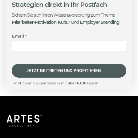
Strategien
direkt in Ihr Postfach
Sichern Sie sich Ihren Wissensvorsprung zum Thema
Mitarbeiter-Motivation
,
Kultur
und
Employer Branding
E
Email
*
m
a
i
l
E
m
JETZT BEITRETEN UND PROFITIEREN
a
i
A
Profitieren Sie gemeinsam mit
über 6.638
Lesern
l
l
E
t
m
e
a
r
i
n
l
a
t
i
v