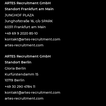
e
ARTES Recruitment GmbH
:
Standort Frankfurt am Main
JUNGHOF PLAZA
Junghofstraße 16, c/o SPARK
60311 Frankfurt am Main
+49 69 9 2020 85-10
tnok
a@tka
-setr
urcer
nemti
moc.t
artes-recruitment.com
ARTES Recruitment GmbH
Standort Berlin
Gloria Berlin
Kurfürstendamm 15
10719 Berlin
+49 30 290 4784 11
tnok
a@tka
-setr
urcer
nemti
moc.t
artes-recruitment.com