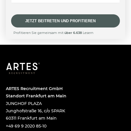
i
l
*
*
JETZT BEITRETEN UND PROFITIEREN
A
Profitieren Sie gemeinsam mit
über 6.638
Lesern
l
t
e
r
n
a
t
i
v
e
ARTES Recruitment GmbH
:
Standort Frankfurt am Main
JUNGHOF PLAZA
Junghofstraße 16, c/o SPARK
60311 Frankfurt am Main
+49 69 9 2020 85-10