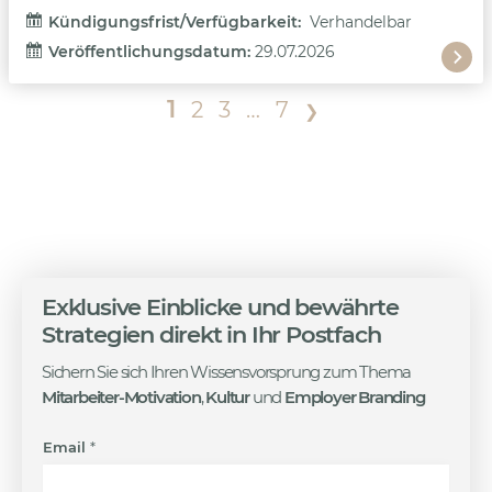
Kündigungsfrist/Verfügbarkeit: 
Verhandelbar
Veröffentlichungsdatum: 
29.07.2026
1
2
3
…
7
❯
Exklusive Einblicke und bewährte
Strategien
direkt in Ihr Postfach
Sichern Sie sich Ihren Wissensvorsprung zum Thema
Mitarbeiter-Motivation
,
Kultur
und
Employer Branding
E
Email
*
m
a