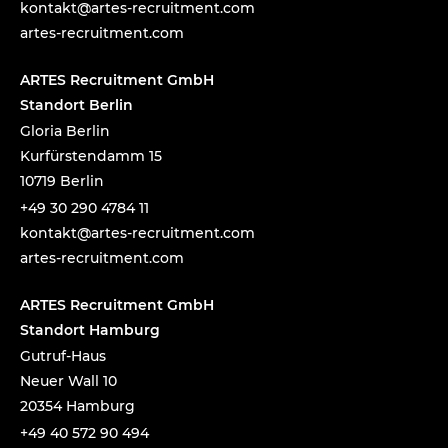
tnok
a@tka
-setr
urcer
nemti
moc.t
artes-recruitment.com
ARTES Recruitment GmbH
Standort Berlin
Gloria Berlin
Kurfürstendamm 15
10719 Berlin
+49 30 290 4784 11
tnok
a@tka
-setr
urcer
nemti
moc.t
artes-recruitment.com
ARTES Recruitment GmbH
Standort Hamburg
Gutruf-Haus
Neuer Wall 10
20354 Hamburg
+49 40 572 90 494