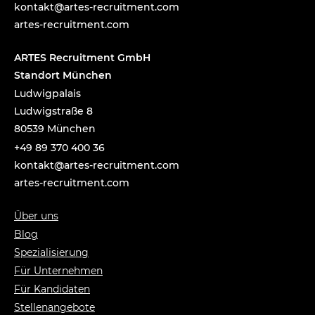
tnok
a@tka
-setr
urcer
nemti
moc.t
artes-recruitment.com
ARTES Recruitment GmbH
Standort München
Ludwigpalais
Ludwigstraße 8
80539 München
+49 89 370 400 36
tnok
a@tka
-setr
urcer
nemti
moc.t
artes-recruitment.com
Über uns
Blog
Spezialisierung
Für Unternehmen
Für Kandidaten
Stellenangebote