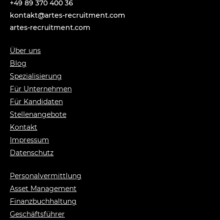
+49 89 370 400 36
tnok
a@tka
-setr
urcer
nemti
moc.t
artes-recruitment.com
Über uns
Blog
Spezialisierung
Für Unternehmen
Für Kandidaten
Stellenangebote
Kontakt
Impressum
Datenschutz
Personalvermittlung
Asset Management
Finanzbuchhaltung
Geschäftsführer