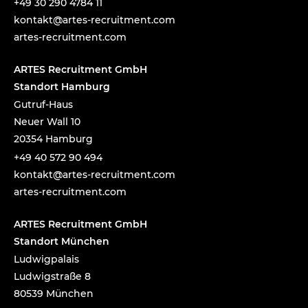
+49 30 290 4784 11
tnok
a@tka
-setr
urcer
nemti
moc.t
artes-recruitment.com
ARTES Recruitment GmbH
Standort Hamburg
Gutruf-Haus
Neuer Wall 10
20354 Hamburg
+49 40 572 90 494
tnok
a@tka
-setr
urcer
nemti
moc.t
artes-recruitment.com
ARTES Recruitment GmbH
Standort München
Ludwigpalais
Ludwigstraße 8
80539 München