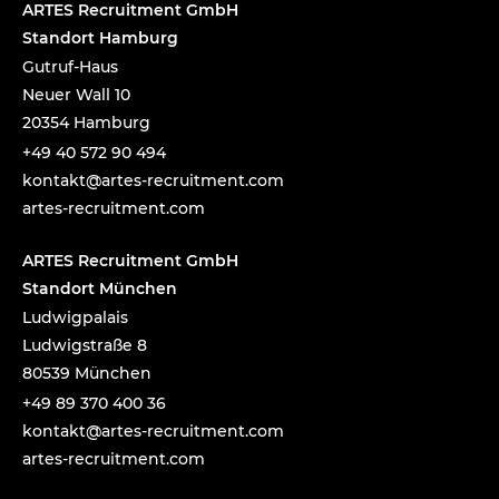
ARTES Recruitment GmbH
Standort Hamburg
Gutruf-Haus
Neuer Wall 10
20354 Hamburg
+49 40 572 90 494
tnok
a@tka
-setr
urcer
nemti
moc.t
artes-recruitment.com
ARTES Recruitment GmbH
Standort München
Ludwigpalais
Ludwigstraße 8
80539 München
+49 89 370 400 36
tnok
a@tka
-setr
urcer
nemti
moc.t
artes-recruitment.com