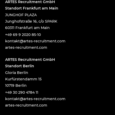
ARTES Recruitment GmbH
Standort Frankfurt am Main
JUNGHOF PLAZA
Junghofstraße 16, c/o SPARK
60311 Frankfurt am Main
+49 69 9 2020 85-10
tnok
a@tka
-setr
urcer
nemti
moc.t
artes-recruitment.com
ARTES Recruitment GmbH
Standort Berlin
Gloria Berlin
Kurfürstendamm 15
10719 Berlin
+49 30 290 4784 11
tnok
a@tka
-setr
urcer
nemti
moc.t
artes-recruitment.com