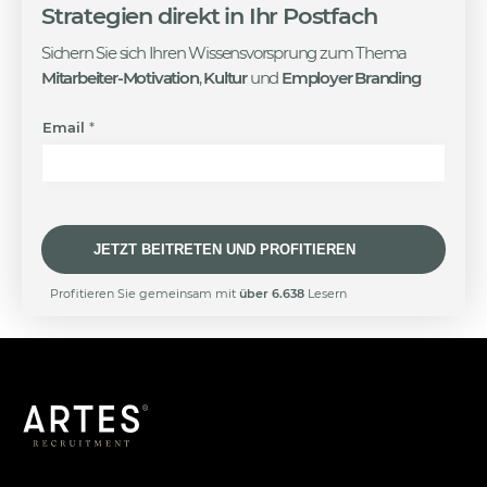
Strategien
direkt in Ihr Postfach
Sichern Sie sich Ihren Wissensvorsprung zum Thema
Mitarbeiter-Motivation
,
Kultur
und
Employer Branding
E
Email
*
m
a
i
l
E
m
JETZT BEITRETEN UND PROFITIEREN
a
i
A
Profitieren Sie gemeinsam mit
über 6.638
Lesern
l
l
E
t
m
e
a
r
i
n
l
a
t
i
v