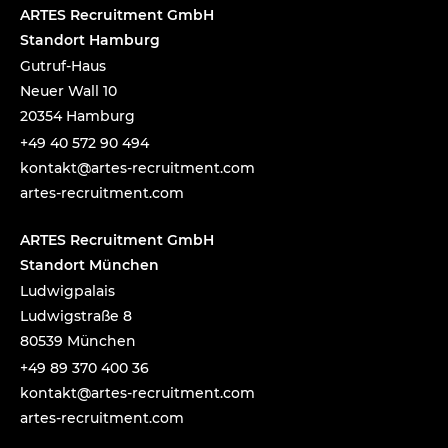
ARTES Recruitment GmbH
Standort Hamburg
Gutruf-Haus
Neuer Wall 10
20354 Hamburg
+49 40 572 90 494
tnok
a@tka
-setr
urcer
nemti
moc.t
artes-recruitment.com
ARTES Recruitment GmbH
Standort München
Ludwigpalais
Ludwigstraße 8
80539 München
+49 89 370 400 36
tnok
a@tka
-setr
urcer
nemti
moc.t
artes-recruitment.com