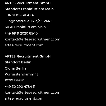
e
ARTES Recruitment GmbH
:
Standort Frankfurt am Main
JUNGHOF PLAZA
Junghofstraße 16, c/o SPARK
60311 Frankfurt am Main
+49 69 9 2020 85-10
tnok
a@tka
-setr
urcer
nemti
moc.t
artes-recruitment.com
ARTES Recruitment GmbH
Standort Berlin
Gloria Berlin
Kurfürstendamm 15
10719 Berlin
+49 30 290 4784 11
tnok
a@tka
-setr
urcer
nemti
moc.t
artes-recruitment.com