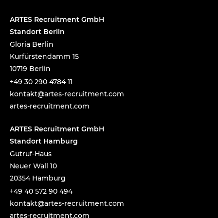
ARTES Recruitment GmbH
Standort Berlin
Gloria Berlin
Kurfürstendamm 15
10719 Berlin
+49 30 290 4784 11
tnok
a@tka
-setr
urcer
nemti
moc.t
artes-recruitment.com
ARTES Recruitment GmbH
Standort Hamburg
Gutruf-Haus
Neuer Wall 10
20354 Hamburg
+49 40 572 90 494
tnok
a@tka
-setr
urcer
nemti
moc.t
artes-recruitment.com