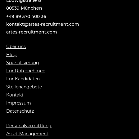
Ludwigstraße 8
80539 München
+49 89 370 400 36
tnok
a@tka
-setr
urcer
nemti
moc.t
artes-recruitment.com
Über uns
Blog
Spezialisierung
Für Unternehmen
Für Kandidaten
Stellenangebote
Kontakt
Impressum
Datenschutz
Personalvermittlung
Asset Management