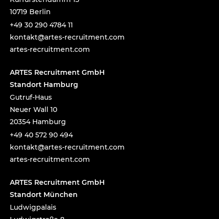
10719 Berlin
+49 30 290 4784 11
tnok
a@tka
-setr
urcer
nemti
moc.t
artes-recruitment.com
ARTES Recruitment GmbH
Standort Hamburg
Gutruf-Haus
Neuer Wall 10
20354 Hamburg
+49 40 572 90 494
tnok
a@tka
-setr
urcer
nemti
moc.t
artes-recruitment.com
ARTES Recruitment GmbH
Standort München
Ludwigpalais