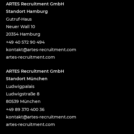
ARTES Recruitment GmbH
Standort Hamburg
Gutruf-Haus
Neuer Wall 10
20354 Hamburg
+49 40 572 90 494
tnok
a@tka
-setr
urcer
nemti
moc.t
artes-recruitment.com
ARTES Recruitment GmbH
Standort München
Ludwigpalais
Ludwigstraße 8
80539 München
+49 89 370 400 36
tnok
a@tka
-setr
urcer
nemti
moc.t
artes-recruitment.com