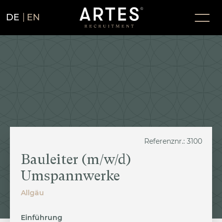
DE
EN
Referenznr.: 3100
Bauleiter (m/w/d)
Umspannwerke
Allgäu
Einführung