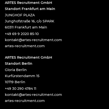
ARTES Recruitment GmbH
Standort Frankfurt am Main
JUNGHOF PLAZA
Junghofstraße 16, c/o SPARK
60311 Frankfurt am Main
+49 69 9 2020 85-10
tnok
a@tka
-setr
urcer
nemti
moc.t
artes-recruitment.com
ARTES Recruitment GmbH
Standort Berlin
Gloria Berlin
Kurfürstendamm 15
10719 Berlin
+49 30 290 4784 11
tnok
a@tka
-setr
urcer
nemti
moc.t
artes-recruitment.com