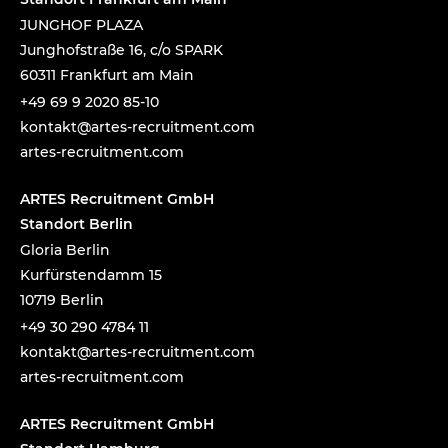
JUNGHOF PLAZA
Junghofstraße 16, c/o SPARK
60311 Frankfurt am Main
+49 69 9 2020 85-10
tnok
a@tka
-setr
urcer
nemti
moc.t
artes-recruitment.com
ARTES Recruitment GmbH
Standort Berlin
Gloria Berlin
Kurfürstendamm 15
10719 Berlin
+49 30 290 4784 11
tnok
a@tka
-setr
urcer
nemti
moc.t
artes-recruitment.com
ARTES Recruitment GmbH