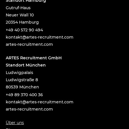
Standort Hamburg
Gutruf-Haus
Neuer Wall 10
20354 Hamburg
+49 40 572 90 494
tnok
a@tka
-setr
urcer
nemti
moc.t
artes-recruitment.com
ARTES Recruitment GmbH
Standort München
Ludwigpalais
Ludwigstraße 8
80539 München
+49 89 370 400 36
tnok
a@tka
-setr
urcer
nemti
moc.t
artes-recruitment.com
Über uns