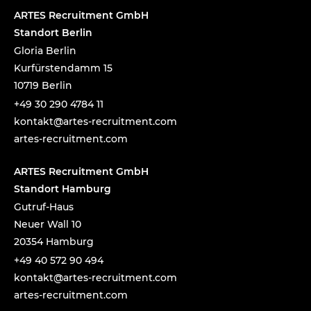
ARTES Recruitment GmbH
Standort Berlin
Gloria Berlin
Kurfürstendamm 15
10719 Berlin
+49 30 290 4784 11
tnok
a@tka
-setr
urcer
nemti
moc.t
artes-recruitment.com
ARTES Recruitment GmbH
Standort Hamburg
Gutruf-Haus
Neuer Wall 10
20354 Hamburg
+49 40 572 90 494
tnok
a@tka
-setr
urcer
nemti
moc.t
artes-recruitment.com