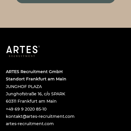
ARTES Recruitment GmbH
Standort Frankfurt am Main
JUNGHOF PLAZA
Junghofstraße 16, c/o SPARK
60311 Frankfurt am Main
+49 69 9 2020 85-10
tnok
a@tka
-setr
urcer
nemti
moc.t
artes-recruitment.com