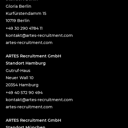
Gloria Berlin
Kurfürstendamm 15
10719 Berlin
+49 30 290 4784 11
tnok
a@tka
-setr
urcer
nemti
moc.t
artes-recruitment.com
ARTES Recruitment GmbH
Standort Hamburg
Gutruf-Haus
Neuer Wall 10
20354 Hamburg
+49 40 572 90 494
tnok
a@tka
-setr
urcer
nemti
moc.t
artes-recruitment.com
ARTES Recruitment GmbH
Standort München