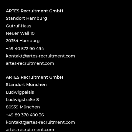
ARTES Recruitment GmbH
Standort Hamburg
Gutruf-Haus
Neuer Wall 10
20354 Hamburg
+49 40 572 90 494
tnok
a@tka
-setr
urcer
nemti
moc.t
artes-recruitment.com
ARTES Recruitment GmbH
Standort München
Ludwigpalais
Ludwigstraße 8
80539 München
+49 89 370 400 36
tnok
a@tka
-setr
urcer
nemti
moc.t
artes-recruitment.com