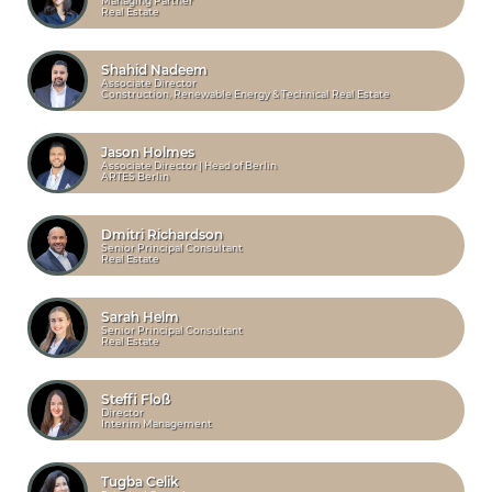
Managing Partner
Real Estate
Shahid Nadeem
Associate Director
Construction, Renewable Energy & Technical Real Estate
Jason Holmes
Associate Director | Head of Berlin
ARTES Berlin
Dmitri Richardson
Senior Principal Consultant
Real Estate
Sarah Helm
Senior Principal Consultant
Real Estate
Steffi Floß
Director
Interim Management
Tugba Celik