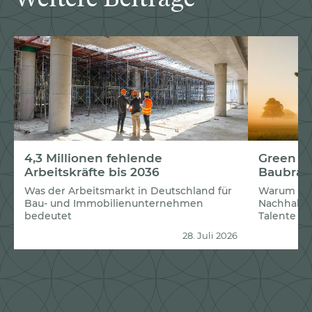
4,3 Millionen fehlende
Green Re
Arbeitskräfte bis 2036
Baubran
Was der Arbeitsmarkt in Deutschland für
Warum Un
Bau- und Immobilienunternehmen
Nachhaltig
bedeutet
Talente g
28. Juli 2026