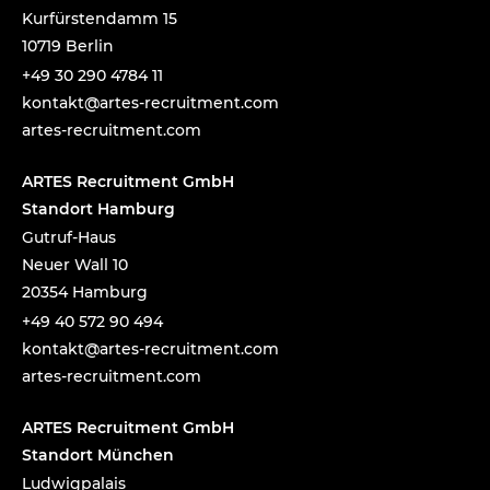
Kurfürstendamm 15
10719 Berlin
+49 30 290 4784 11
tnok
a@tka
-setr
urcer
nemti
moc.t
artes-recruitment.com
ARTES Recruitment GmbH
Standort Hamburg
Gutruf-Haus
Neuer Wall 10
20354 Hamburg
+49 40 572 90 494
tnok
a@tka
-setr
urcer
nemti
moc.t
artes-recruitment.com
ARTES Recruitment GmbH
Standort München
Ludwigpalais