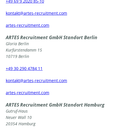
+49 69 9 2020 85-10
tnok
a@tka
-setr
urcer
nemti
moc.t
artes-recruitment.com
ARTES Recruitment GmbH
Standort Berlin
Gloria Berlin
Kurfürstendamm 15
10719 Berlin
+49 30 290 4784 11
tnok
a@tka
-setr
urcer
nemti
moc.t
artes-recruitment.com
ARTES Recruitment GmbH
Standort Hamburg
Gutruf-Haus
Neuer Wall 10
20354 Hamburg