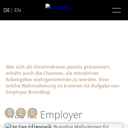
DE
EN
Die Top 5 Employer Branding
Maßnahmen für Unternehmen
Wer sich als Unternehmen positiv präsentiert,
erhöht auch die Chancen, als attraktiver
Arbeitgeber wahrgenommen zu werden. Eine
solche Wahrnehmung zu kreieren ist Aufgabe von
Employer Branding.
Was ist Employer
Branding?