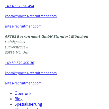
+49 40 572 90 494
tnok
a@tka
-setr
urcer
nemti
moc.t
artes-recruitment.com
ARTES Recruitment GmbH
Standort München
Ludwigpalais
Ludwigstraße 8
80539 München
+49 89 370 400 36
tnok
a@tka
-setr
urcer
nemti
moc.t
artes-recruitment.com
Über uns
Blog
Spezialisierung