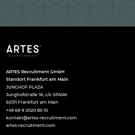
ARTES Recruitment GmbH
Standort Frankfurt am Main
JUNGHOF PLAZA
Junghofstraße 16, c/o SPARK
60311 Frankfurt am Main
+49 69 9 2020 85-10
tnok
a@tka
-setr
urcer
nemti
moc.t
artes-recruitment.com