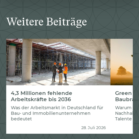
Weitere Beiträge
4,3 Millionen fehlende
Green Re
Arbeitskräfte bis 2036
Baubran
Was der Arbeitsmarkt in Deutschland für
Warum Un
Bau- und Immobilienunternehmen
Nachhaltig
bedeutet
Talente g
28. Juli 2026