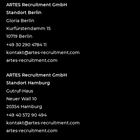
ARTES Recruitment GmbH
Standort Berlin
Gloria Berlin
Kurfürstendamm 15
10719 Berlin
+49 30 290 4784 11
tnok
a@tka
-setr
urcer
nemti
moc.t
artes-recruitment.com
ARTES Recruitment GmbH
Standort Hamburg
Gutruf-Haus
Neuer Wall 10
20354 Hamburg
+49 40 572 90 494
tnok
a@tka
-setr
urcer
nemti
moc.t
artes-recruitment.com